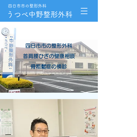
四日市市の整形外科
​うつべ中野整形外科
四日市市の整形外科
首肩腰ひざの健康相談
​骨粗鬆症の検診